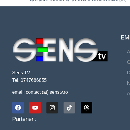
EMI
A
C
D
Sens TV
Tel. 0747686855
N
email: contact (at) senstv.ro
A
Parteneri: