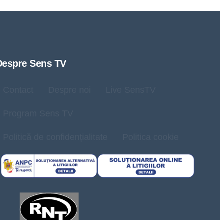
Despre Sens TV
Contact
Despre noi
Live SensTV
Program Sens TV
Politică de confidențialitate
Politica cookie