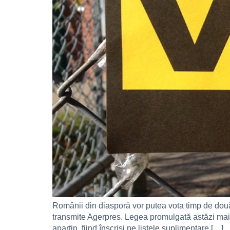
Românii din diasporă vor putea vota timp de două
transmite Agerpres. Legea promulgată astăzi mai pr
aparțin, fiind înscriși pe listele suplimentare […]