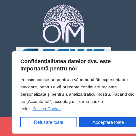
Confidențialitatea datelor dvs. este
importantă pentru noi
Folosim cookie-uri pentru a vă îmbunătăți experiența de
navigare, pentru a vă prezenta conținut și reclame
personalizate și pentru a analiza traficul nostru. Făcând clic
pe „Acceptă tot”, acceptați utilizarea cookie-
urilor.
Politica Cookie
Refuzare toate
Acceptare toate
@Sens TV | Dă sens omului din tine!