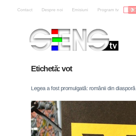
Liv
Contact
Despre noi
Emisiuni
Program tv
Etichetă:
vot
Legea a fost promulgată: românii din diasporă 