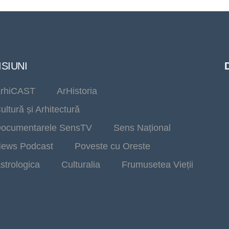
SIUNI
rhiCAST
ArHistoria
ultură și Arhitectură
ocumentarele SensTV
Sens Național
ews Podcast
Poveste cu Oreste
strologica
Culturalia
Frumusetea Vieții