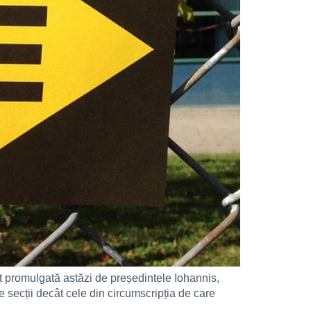
t promulgată astăzi de președintele Iohannis,
 secții decât cele din circumscripția de care