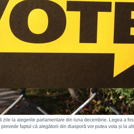
 zile la alegerile parlamentare din luna decembrie. Legea a fos
evede faptul că alegătorii din diasporă vor putea vota și la alte