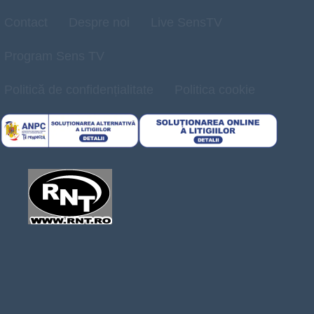
Contact
Despre noi
Live SensTV
Program Sens TV
Politică de confidențialitate
Politica cookie