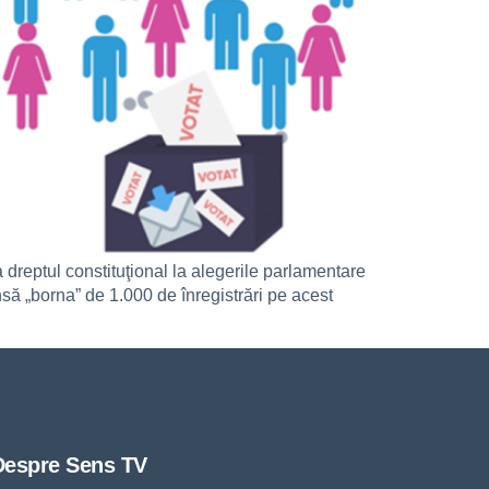
a dreptul constituţional la alegerile parlamentare
nsă „borna” de 1.000 de înregistrări pe acest
Despre Sens TV