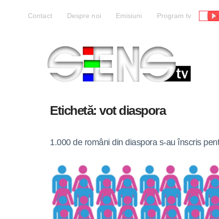
Liv
Contact
Despre noi
Emisiuni
Program tv
Etichetă:
vot diaspora
1.000 de români din diaspora s-au înscris pent