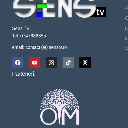
A
C
D
Sens TV
Tel. 0747686855
N
email: contact (at) senstv.ro
A
Parteneri: