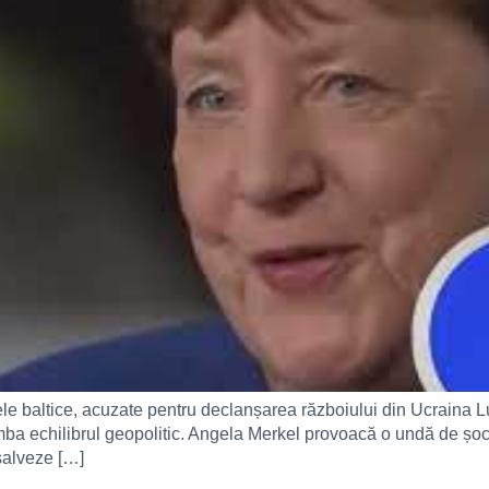
ele baltice, acuzate pentru declanșarea războiului din Ucraina Lu
schimba echilibrul geopolitic. Angela Merkel provoacă o undă de ș
salveze […]