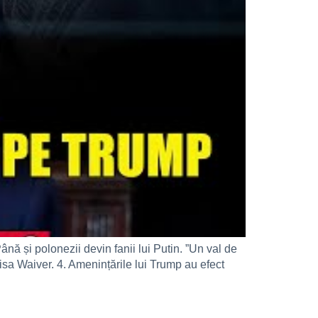
nă și polonezii devin fanii lui Putin. ”Un val de
sa Waiver. 4. Amenințările lui Trump au efect