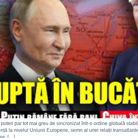
puteri par tot mai greu de sincronizat într-o ordine globală sta
 la nivelul Uniunii Europene, semn al unei relații transatlantice 
se. […]