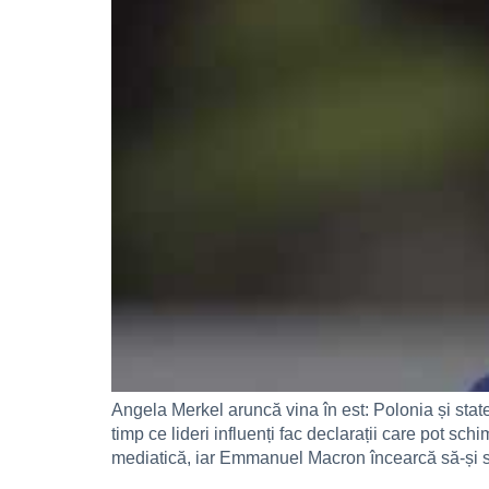
Angela Merkel aruncă vina în est: Polonia și stat
timp ce lideri influenți fac declarații care pot 
mediatică, iar Emmanuel Macron încearcă să-și 