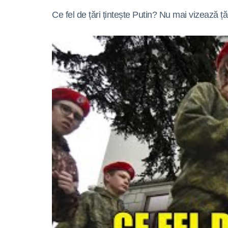
Ce fel de țări țintește Putin? Nu mai vizează țări