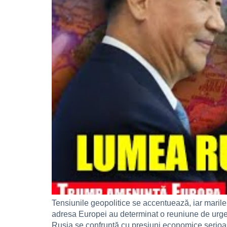
Tensiunile geopolitice se accentuează, iar marile 
adresa Europei au determinat o reuniune de urgență
Rusia se confruntă cu presiuni economice serioa