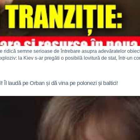
ridică semne serioase de întrebare asupra adevăratelor obiectiv
oziv: la Kiev s-ar pregăti o posibilă lovitură de stat, într-un co
 Îl laudă pe Orban și dă vina pe polonezi și baltici!