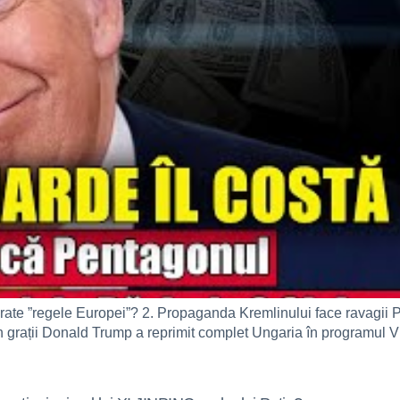
arate ”regele Europei”? 2. Propaganda Kremlinului face ravagii Pâ
n grații Donald Trump a reprimit complet Ungaria în programul Vi