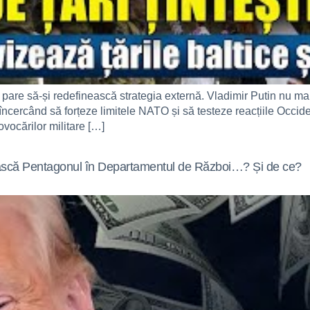
are să-și redefinească strategia externă. Vladimir Putin nu mai vi
ii, încercând să forțeze limitele NATO și să testeze reacțiile
ovocărilor militare […]
ească Pentagonul în Departamentul de Război…? Și de ce?