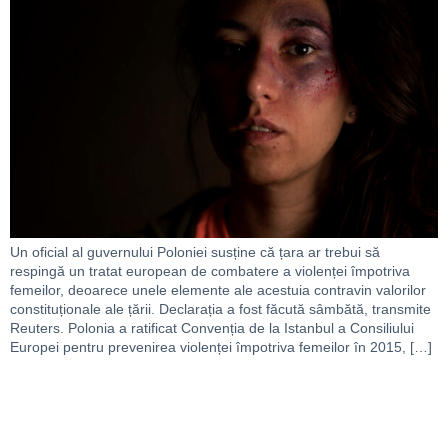
Un oficial al guvernului Poloniei susține că țara ar trebui să
respingă un tratat european de combatere a violenței împotriva
femeilor, deoarece unele elemente ale acestuia contravin valorilor
constituționale ale țării. Declarația a fost făcută sâmbătă, transmite
Reuters. Polonia a ratificat Convenția de la Istanbul a Consiliului
Europei pentru prevenirea violenței împotriva femeilor în 2015, […]