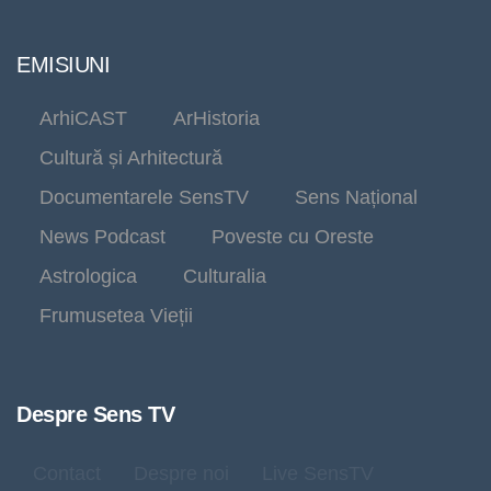
EMISIUNI
ArhiCAST
ArHistoria
Cultură și Arhitectură
Documentarele SensTV
Sens Național
News Podcast
Poveste cu Oreste
Astrologica
Culturalia
Frumusetea Vieții
Despre Sens TV
Contact
Despre noi
Live SensTV