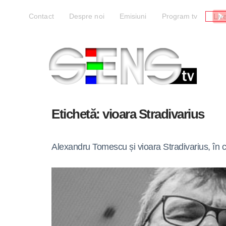
Liv
Contact
Despre noi
Emisiuni
Program tv
Etichetă:
vioara Stradivarius
Alexandru Tomescu și vioara Stradivarius, în c