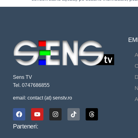
EMI
A
C
D
Sens TV
Tel. 0747686855
N
email: contact (at) senstv.ro
A
Parteneri: