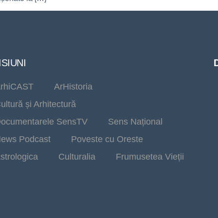
SIUNI
rhiCAST
ArHistoria
ultură și Arhitectură
ocumentarele SensTV
Sens Național
ews Podcast
Poveste cu Oreste
strologica
Culturalia
Frumusetea Vieții