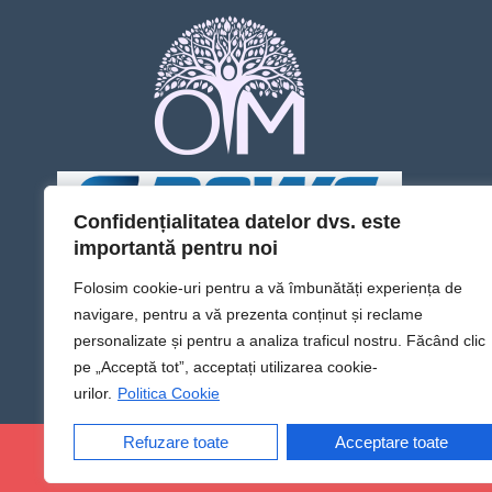
Confidențialitatea datelor dvs. este
importantă pentru noi
Folosim cookie-uri pentru a vă îmbunătăți experiența de
navigare, pentru a vă prezenta conținut și reclame
personalizate și pentru a analiza traficul nostru. Făcând clic
pe „Acceptă tot”, acceptați utilizarea cookie-
urilor.
Politica Cookie
Refuzare toate
Acceptare toate
@Sens TV | Dă sens omului din tine!