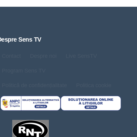
Despre Sens TV
Contact
Despre noi
Live SensTV
Program Sens TV
Politică de confidențialitate
Politica cookie