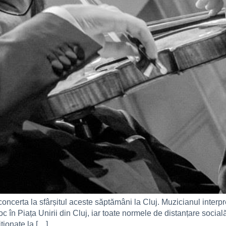
certa la sfârșitul aceste săptămâni la Cluj. Muzicianul interpr
în Piața Unirii din Cluj, iar toate normele de distanțare socială 
ționate la […]