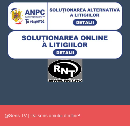
@Sens TV | Dă sens omului din tine!