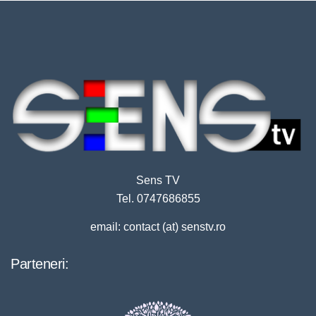
Sens TV
Tel. 0747686855
email: contact (at) senstv.ro
Parteneri: