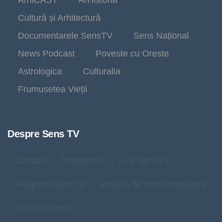
ArhiCAST
ArHistoria
Cultură și Arhitectură
Documentarele SensTV
Sens Național
News Podcast
Poveste cu Oreste
Astrologica
Culturalia
Frumusetea Vieții
Despre Sens TV
Contact
Despre noi
Live SensTV
Program Sens TV
Politică de confidențialitate
Politica cookie