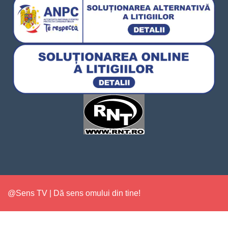
@Sens TV | Dă sens omului din tine!