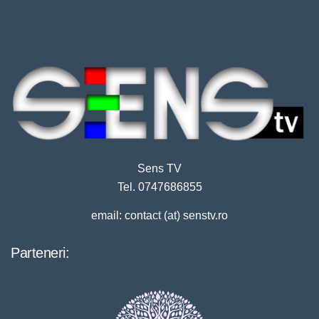
Sens TV
Tel. 0747686855
email: contact (at) senstv.ro
Parteneri: