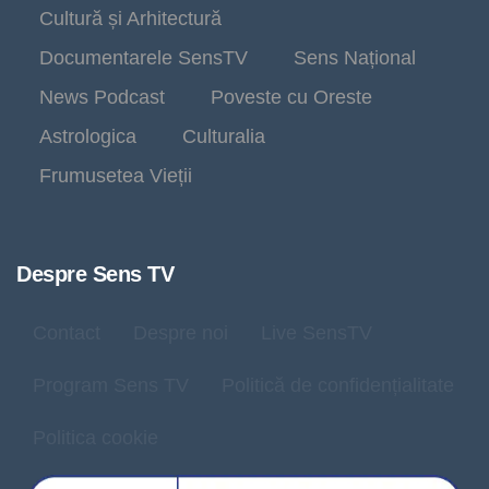
Cultură și Arhitectură
Documentarele SensTV
Sens Național
News Podcast
Poveste cu Oreste
Astrologica
Culturalia
Frumusetea Vieții
Despre Sens TV
Contact
Despre noi
Live SensTV
Program Sens TV
Politică de confidențialitate
Politica cookie