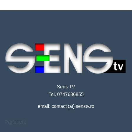
Sens TV
Tel. 0747686855
email: contact (at) senstv.ro
Parteneri: