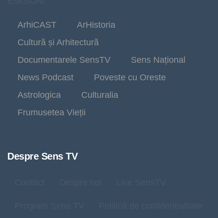
EMISIUNI
ArhiCAST
ArHistoria
Cultură și Arhitectură
Documentarele SensTV
Sens Național
News Podcast
Poveste cu Oreste
Astrologica
Culturalia
Frumusetea Vieții
Despre Sens TV
Contact
Despre noi
Live SensTV
Program Sens TV
Politică de confidențialitate