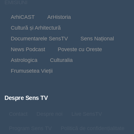
EMISIUNI
ArhiCAST
ArHistoria
Cultură și Arhitectură
Documentarele SensTV
Sens Național
News Podcast
Poveste cu Oreste
Astrologica
Culturalia
Frumusetea Vieții
Despre Sens TV
Contact
Despre noi
Live SensTV
Program Sens TV
Politică de confidențialitate