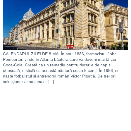
CALENDARUL ZILEI DE 8 MAI În anul 1886, farmacistul John
Pemberton vinde în Atlanta băutura care va deveni mai târziu
Coca-Cola. Creată ca un remediu pentru durerile de cap și
oboseală, o sticlă cu această băutură costa 5 cenți. În 1956, se
naște fotbalistul și antrenorul român Victor Pițurcă. De trei ori
selecționer al naționalei […]