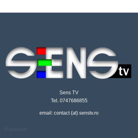
Sens TV
Tel. 0747686855
email: contact (at) senstv.ro
Parteneri: