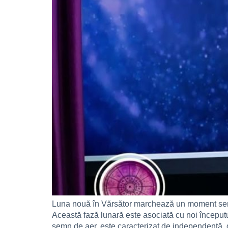
Luna nouă în Vărsător marchează un moment semnif
Această fază lunară este asociată cu noi începuturi,
semn de aer, este caracterizat de independență, 