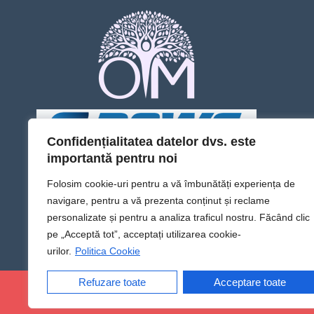
Confidențialitatea datelor dvs. este
importantă pentru noi
Folosim cookie-uri pentru a vă îmbunătăți experiența de
navigare, pentru a vă prezenta conținut și reclame
personalizate și pentru a analiza traficul nostru. Făcând clic
pe „Acceptă tot”, acceptați utilizarea cookie-
urilor.
Politica Cookie
Refuzare toate
Acceptare toate
@Sens TV | Dă sens omului din tine!