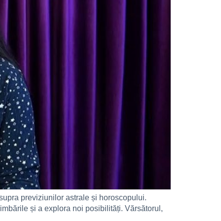
pra previziunilor astrale și horoscopului.
mbările și a explora noi posibilități. Vărsătorul,