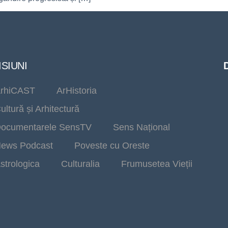
SIUNI
rhiCAST
ArHistoria
ultură și Arhitectură
ocumentarele SensTV
Sens Național
ews Podcast
Poveste cu Oreste
strologica
Culturalia
Frumusetea Vieții