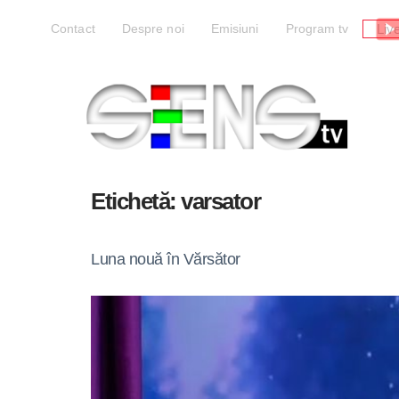
Liv
Contact
Despre noi
Emisiuni
Program tv
Etichetă:
varsator
Luna nouă în Vărsător