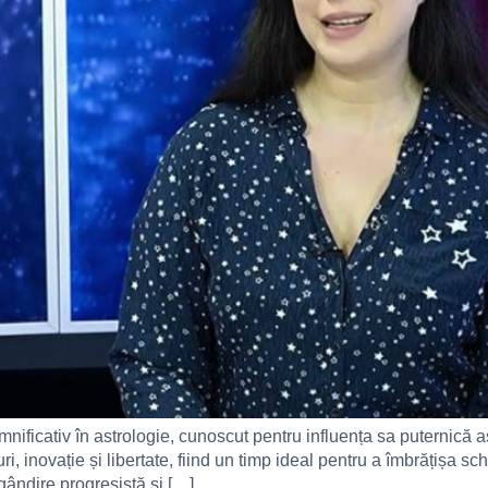
icativ în astrologie, cunoscut pentru influența sa puternică asu
 inovație și libertate, fiind un timp ideal pentru a îmbrățișa schi
gândire progresistă și […]