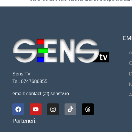
EMI
A
C
D
Sens TV
Tel. 0747686855
N
email: contact (at) senstv.ro
A
Parteneri: