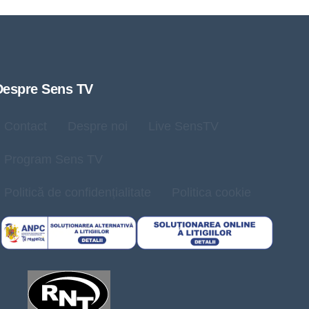
Despre Sens TV
Contact
Despre noi
Live SensTV
Program Sens TV
Politică de confidențialitate
Politica cookie