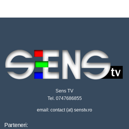
Sens TV
Tel. 0747686855
email: contact (at) senstv.ro
Parteneri: