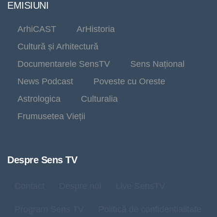
EMISIUNI
ArhiCAST
ArHistoria
Cultură și Arhitectură
Documentarele SensTV
Sens Național
News Podcast
Poveste cu Oreste
Astrologica
Culturalia
Frumusetea Vieții
Despre Sens TV
Contact
Despre noi
Live SensTV
Program Sens TV
Politică de confidențialitate