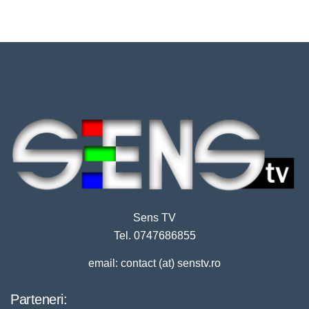
Sens TV
Tel. 0747686855
email: contact (at) senstv.ro
Parteneri: