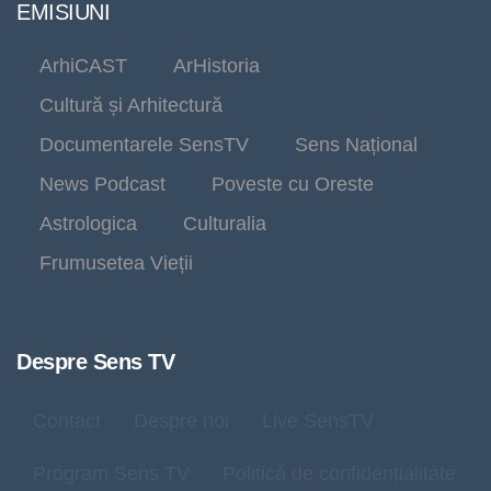
EMISIUNI
ArhiCAST
ArHistoria
Cultură și Arhitectură
Documentarele SensTV
Sens Național
News Podcast
Poveste cu Oreste
Astrologica
Culturalia
Frumusetea Vieții
Despre Sens TV
Contact
Despre noi
Live SensTV
Program Sens TV
Politică de confidențialitate