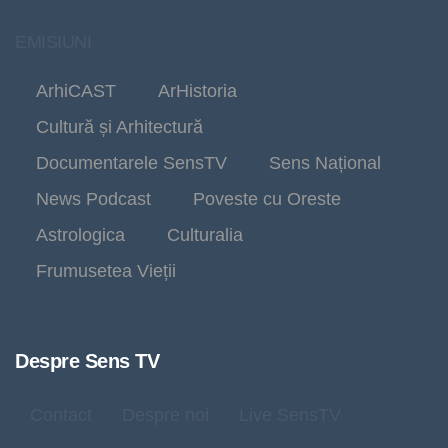
EMISIUNI
ArhiCAST
ArHistoria
Cultură și Arhitectură
Documentarele SensTV
Sens Național
News Podcast
Poveste cu Oreste
Astrologica
Culturalia
Frumusetea Vieții
Despre Sens TV
Contact
Despre noi
Live SensTV