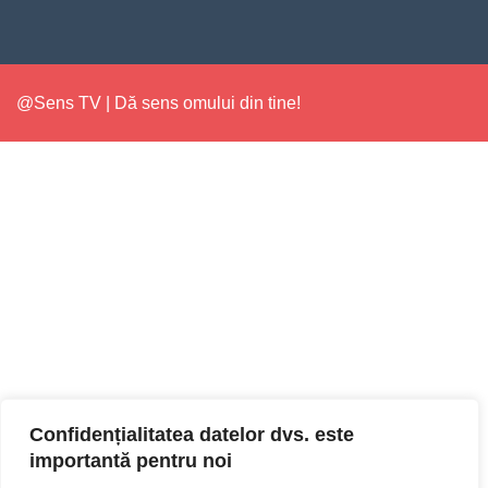
@Sens TV | Dă sens omului din tine!
Confidențialitatea datelor dvs. este
importantă pentru noi