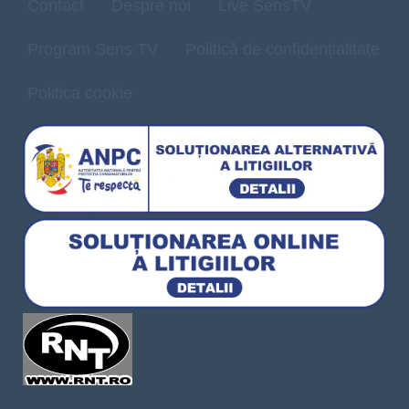
Contact
Despre noi
Live SensTV
Program Sens TV
Politică de confidențialitate
Politica cookie