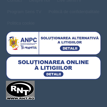
Contact
Despre noi
Live SensTV
Program Sens TV
Politică de confidențialitate
Politica cookie