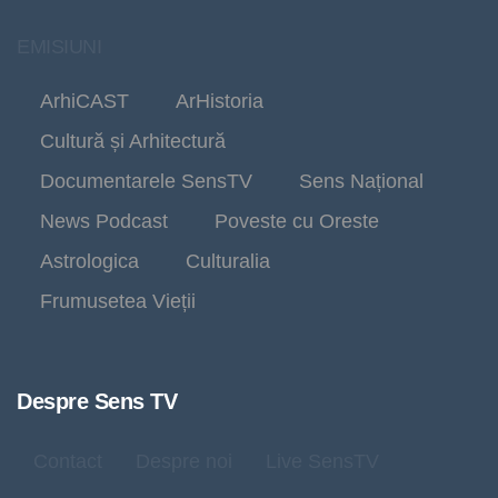
EMISIUNI
ArhiCAST
ArHistoria
Cultură și Arhitectură
Documentarele SensTV
Sens Național
News Podcast
Poveste cu Oreste
Astrologica
Culturalia
Frumusetea Vieții
Despre Sens TV
Contact
Despre noi
Live SensTV