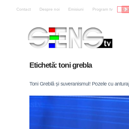
Liv
Contact
Despre noi
Emisiuni
Program tv
Etichetă:
toni grebla
Toni Greblă și suveranismul! Pozele cu anturaju