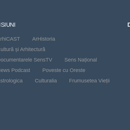
SIUNI
rhiCAST
ArHistoria
ultură și Arhitectură
ocumentarele SensTV
Sens Național
ews Podcast
Poveste cu Oreste
strologica
Culturalia
Frumusetea Vieții