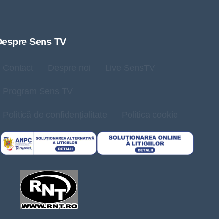
Despre Sens TV
Contact
Despre noi
Live SensTV
Program Sens TV
Politică de confidențialitate
Politica cookie