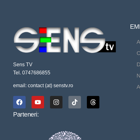
EMI
A
C
D
Sens TV
Tel. 0747686855
N
email: contact (at) senstv.ro
A
Parteneri: