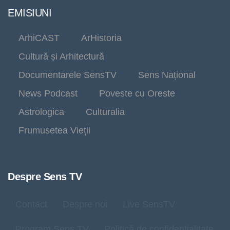
EMISIUNI
ArhiCAST
ArHistoria
Cultură și Arhitectură
Documentarele SensTV
Sens Național
News Podcast
Poveste cu Oreste
Astrologica
Culturalia
Frumusetea Vieții
Despre Sens TV
Contact
Despre noi
Live SensTV
Program Sens TV
Politică de confidențialitate