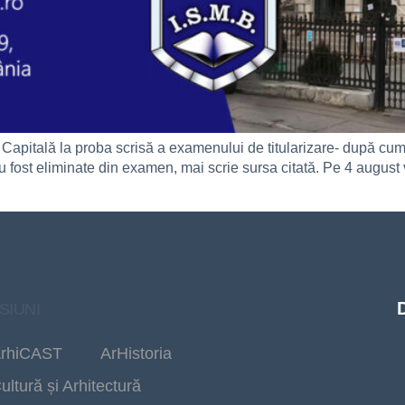
 Capitală la proba scrisă a examenului de titularizare- după cum
 fost eliminate din examen, mai scrie sursa citată. Pe 4 august 
SIUNI
rhiCAST
ArHistoria
ultură și Arhitectură