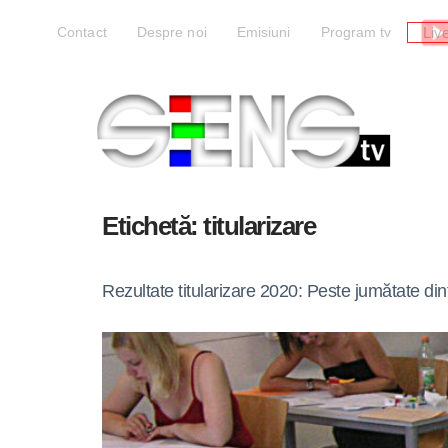
Liv
Contact
Despre noi
Emisiuni
Program tv
Etichetă:
titularizare
Rezultate titularizare 2020: Peste jumătate di