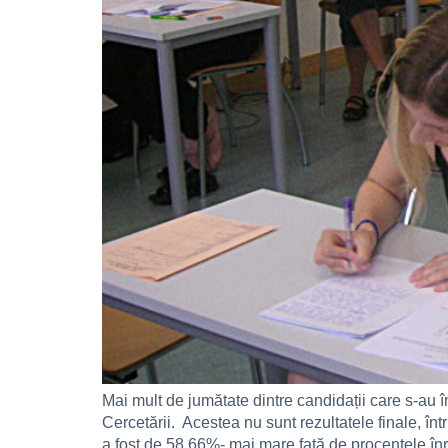
Mai mult de jumătate dintre candidații care s-au 
Cercetării. Acestea nu sunt rezultatele finale, î
a fost de 58,66%- mai mare față de procentele înr