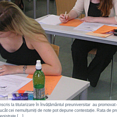
înscris la titularizare în învățământul preuniversitar au promova
ntrucât cei nemulțumiți de note pot depune contestație. Rata de p
egistrate […]