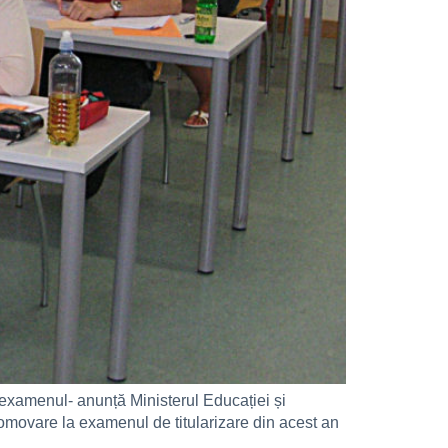
t examenul- anunță Ministerul Educației și
romovare la examenul de titularizare din acest an