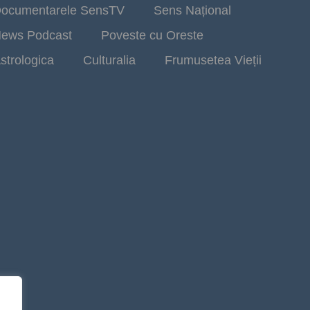
ocumentarele SensTV
Sens Național
ews Podcast
Poveste cu Oreste
strologica
Culturalia
Frumusetea Vieții