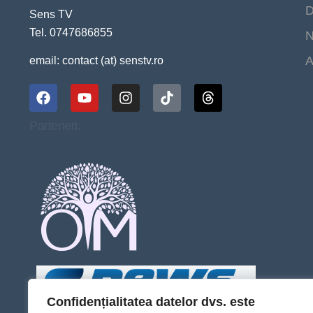
D
Sens TV
Tel. 0747686855
N
A
email: contact (at) senstv.ro
Parteneri:
Confidențialitatea datelor dvs. este