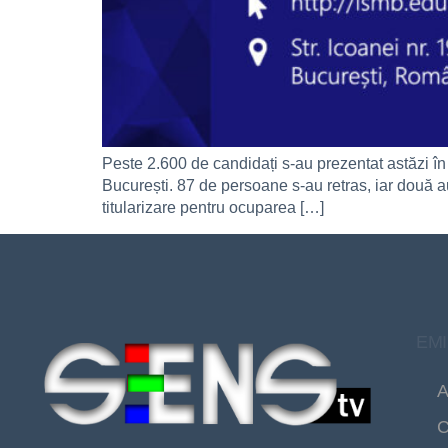
Peste 2.600 de candidați s-au prezentat astăzi în
București. 87 de persoane s-au retras, iar două au
titularizare pentru ocuparea […]
EMI
A
C