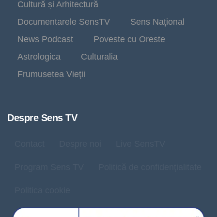
Cultură și Arhitectură
Documentarele SensTV
Sens Național
News Podcast
Poveste cu Oreste
Astrologica
Culturalia
Frumusetea Vieții
Despre Sens TV
Contact
Despre noi
Live SensTV
Program Sens TV
Politică de confidențialitate
Politica cookie