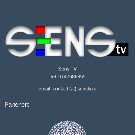
Sens TV
Tel. 0747686855
email: contact (at) senstv.ro
Parteneri: