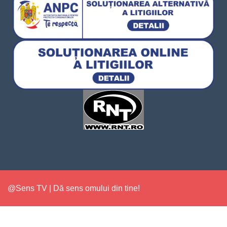
@Sens TV | Dă sens omului din tine!