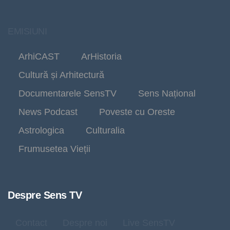
EMISIUNI
ArhiCAST
ArHistoria
Cultură și Arhitectură
Documentarele SensTV
Sens Național
News Podcast
Poveste cu Oreste
Astrologica
Culturalia
Frumusetea Vieții
Despre Sens TV
Contact
Despre noi
Live SensTV