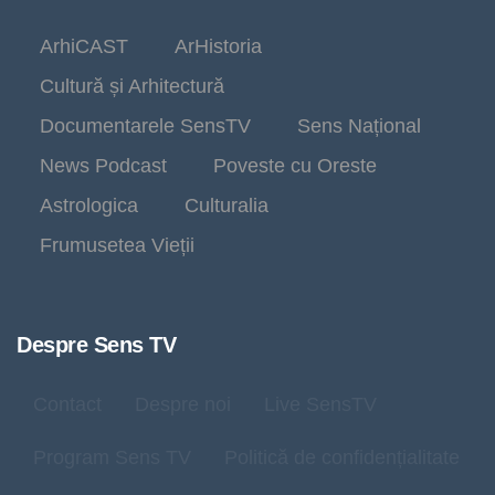
ArhiCAST
ArHistoria
Cultură și Arhitectură
Documentarele SensTV
Sens Național
News Podcast
Poveste cu Oreste
Astrologica
Culturalia
Frumusetea Vieții
Despre Sens TV
Contact
Despre noi
Live SensTV
Program Sens TV
Politică de confidențialitate