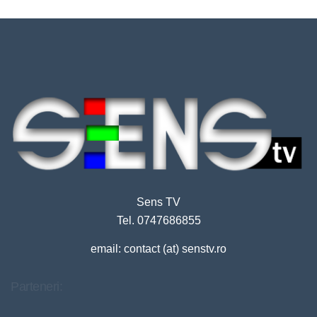
Sens TV
Tel. 0747686855
email: contact (at) senstv.ro
Parteneri: