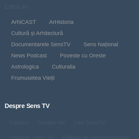
EMISIUNI
ArhiCAST
ArHistoria
Cultură și Arhitectură
Documentarele SensTV
Sens Național
News Podcast
Poveste cu Oreste
Astrologica
Culturalia
Frumusetea Vieții
Despre Sens TV
Contact
Despre noi
Live SensTV
Program Sens TV
Politică de confidențialitate