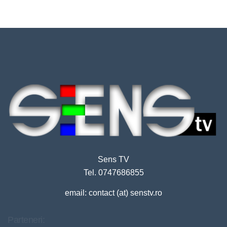
Sens TV
Tel. 0747686855
email: contact (at) senstv.ro
Parteneri: