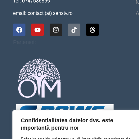
Tel. 0747686855
N
A
email: contact (at) senstv.ro
Parteneri:
Confidențialitatea datelor dvs. este
importantă pentru noi