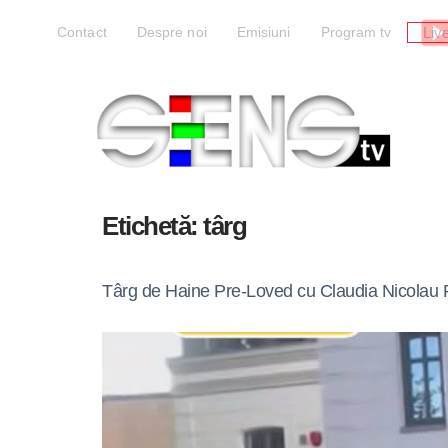
Liv
Contact
Despre noi
Emisiuni
Program tv
Etichetă:
târg
Târg de Haine Pre-Loved cu Claudia Nicolau