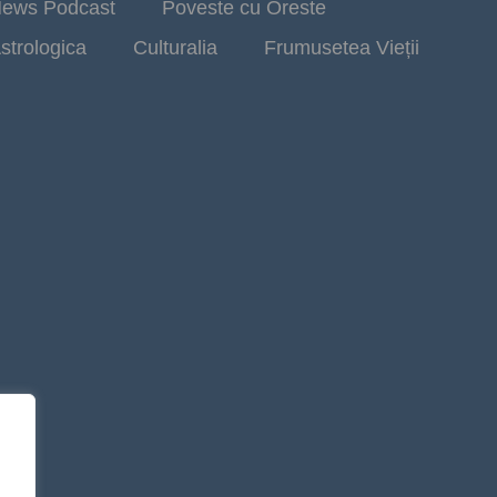
ews Podcast
Poveste cu Oreste
strologica
Culturalia
Frumusetea Vieții