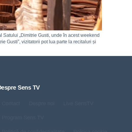
al Satului „Dimitrie Gusti, unde în acest weekend
Gusti”, vizitatorii pot lua parte la recitaluri și
Despre Sens TV
Contact
Despre noi
Live SensTV
Program Sens TV
Politică de confidențialitate
Politica cookie