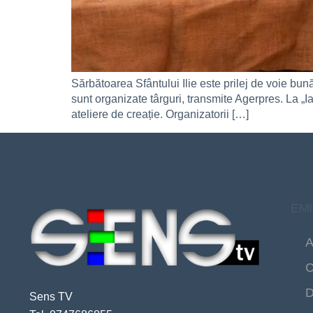
Sărbătoarea Sfântului Ilie este prilej de voie bu
sunt organizate târguri, transmite Agerpres. La „Iar
ateliere de creație. Organizatorii […]
EMI
A
C
D
Sens TV