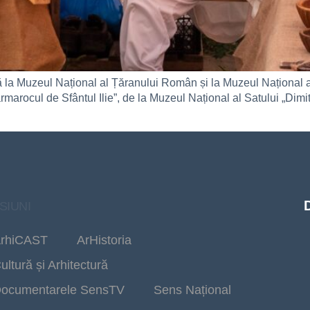
nă la Muzeul Național al Țăranului Român și la Muzeul Național 
marocul de Sfântul Ilie”, de la Muzeul Național al Satului „Dimitrie 
SIUNI
rhiCAST
ArHistoria
ultură și Arhitectură
ocumentarele SensTV
Sens Național