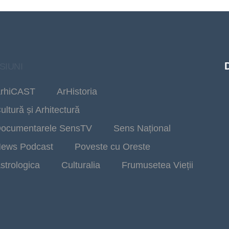
SIUNI
rhiCAST
ArHistoria
ultură și Arhitectură
ocumentarele SensTV
Sens Național
ews Podcast
Poveste cu Oreste
strologica
Culturalia
Frumusetea Vieții