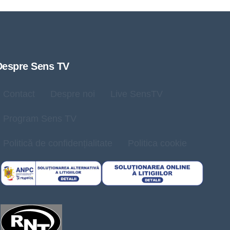
Despre Sens TV
Contact
Despre noi
Live SensTV
Program Sens TV
Politică de confidențialitate
Politica cookie