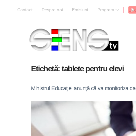
Liv
Contact
Despre noi
Emisiuni
Program tv
Etichetă:
tablete pentru elevi
Ministrul Educaţiei anunţă că va monitoriza dac