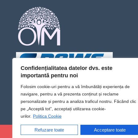
Confidențialitatea datelor dvs. este
importantă pentru noi
Folosim cookie-uri pentru a vă îmbunătăți experiența de
navigare, pentru a vă prezenta conținut și reclame
personalizate și pentru a analiza traficul nostru. Făcând clic
pe „Acceptă tot”, acceptați utilizarea cookie-
urilor.
Politica Cookie
Refuzare toate
Acceptare toate
@Sens TV | Dă sens omului din tine!