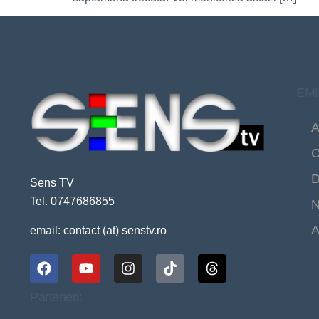
EMI
A
C
D
Sens TV
Tel. 0747686855
N
A
email: contact (at) senstv.ro
Parteneri: