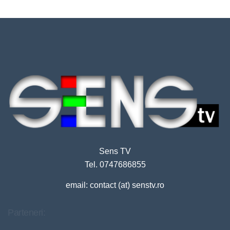
Sens TV
Tel. 0747686855
email: contact (at) senstv.ro
Parteneri: