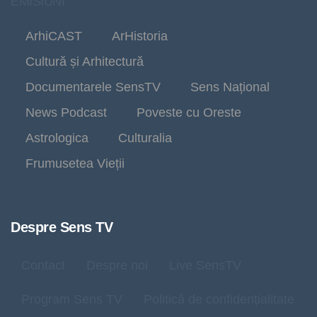
EMISIUNI
ArhiCAST
ArHistoria
Cultură și Arhitectură
Documentarele SensTV
Sens Național
News Podcast
Poveste cu Oreste
Astrologica
Culturalia
Frumusetea Vieții
Despre Sens TV
Contact
Despre noi
Live SensTV
Program Sens TV
Politică de confidențialitate