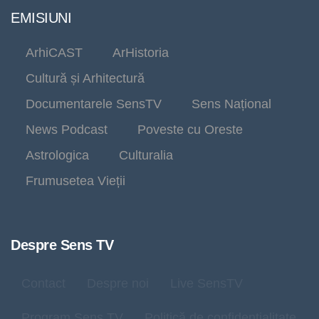
EMISIUNI
ArhiCAST
ArHistoria
Cultură și Arhitectură
Documentarele SensTV
Sens Național
News Podcast
Poveste cu Oreste
Astrologica
Culturalia
Frumusetea Vieții
Despre Sens TV
Contact
Despre noi
Live SensTV
Program Sens TV
Politică de confidențialitate