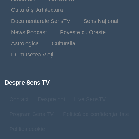
Cultură și Arhitectură
Documentarele SensTV
Sens Național
News Podcast
Poveste cu Oreste
Astrologica
Culturalia
Frumusetea Vieții
Despre Sens TV
Contact
Despre noi
Live SensTV
Program Sens TV
Politică de confidențialitate
Politica cookie