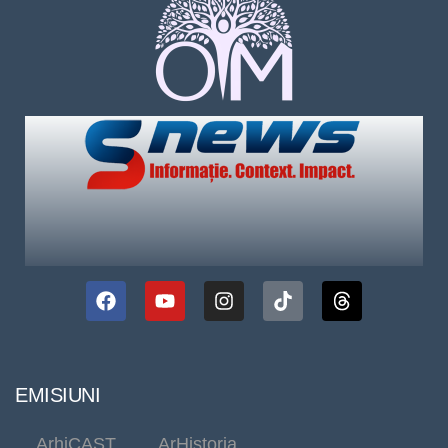
EMISIUNI
ArhiCAST
ArHistoria