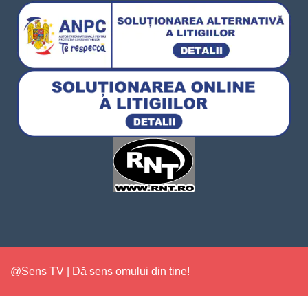
@Sens TV | Dă sens omului din tine!