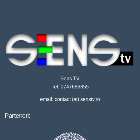
Sens TV
Tel. 0747686855
email: contact (at) senstv.ro
Parteneri: