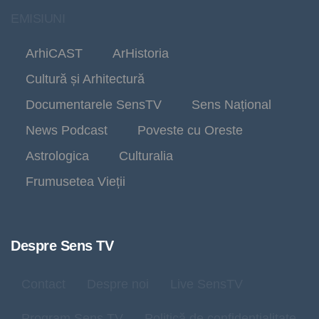
EMISIUNI
ArhiCAST
ArHistoria
Cultură și Arhitectură
Documentarele SensTV
Sens Național
News Podcast
Poveste cu Oreste
Astrologica
Culturalia
Frumusetea Vieții
Despre Sens TV
Contact
Despre noi
Live SensTV
Program Sens TV
Politică de confidențialitate