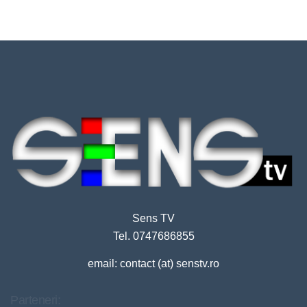
Sens TV
Tel. 0747686855
email: contact (at) senstv.ro
Parteneri: