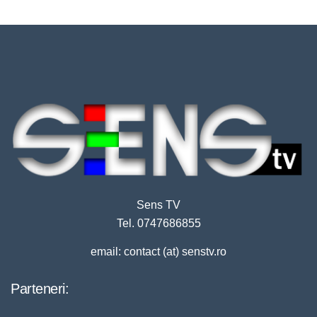
Sens TV
Tel. 0747686855
email: contact (at) senstv.ro
Parteneri: