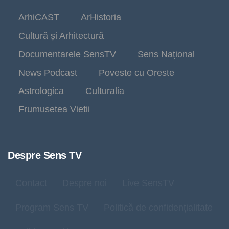
ArhiCAST
ArHistoria
Cultură și Arhitectură
Documentarele SensTV
Sens Național
News Podcast
Poveste cu Oreste
Astrologica
Culturalia
Frumusetea Vieții
Despre Sens TV
Contact
Despre noi
Live SensTV
Program Sens TV
Politică de confidențialitate