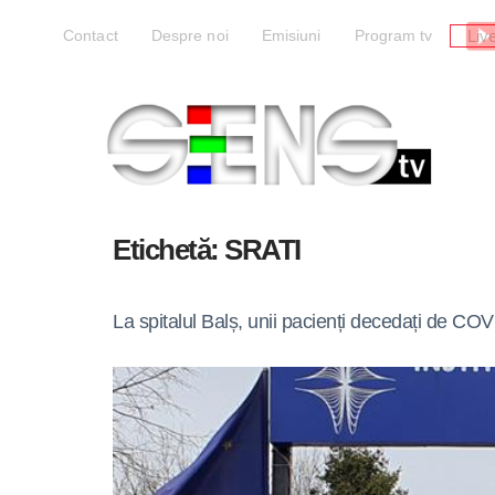
Liv
Contact
Despre noi
Emisiuni
Program tv
Etichetă:
SRATI
La spitalul Balș, unii pacienți decedați de COV