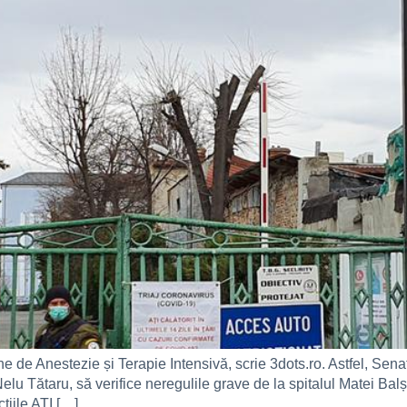
e de Anestezie și Terapie Intensivă, scrie 3dots.ro. Astfel, Sen
 Nelu Tătaru, să verifice neregulile grave de la spitalul Matei B
ţiile ATI […]