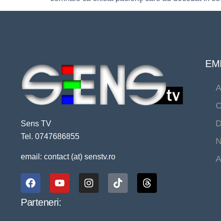
EMI
A
C
D
Sens TV
Tel. 0747686855
N
email: contact (at) senstv.ro
A
Parteneri: