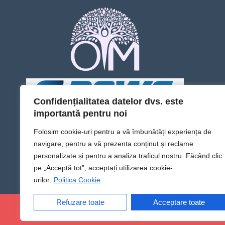
Confidențialitatea datelor dvs. este
importantă pentru noi
Folosim cookie-uri pentru a vă îmbunătăți experiența de
navigare, pentru a vă prezenta conținut și reclame
personalizate și pentru a analiza traficul nostru. Făcând clic
pe „Acceptă tot”, acceptați utilizarea cookie-
urilor.
Politica Cookie
Refuzare toate
Acceptare toate
@Sens TV | Dă sens omului din tine!