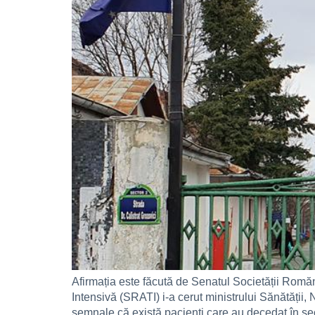
Afirmația este făcută de Senatul Societății Romăn
Intensivă (SRATI) i-a cerut ministrului Sănătății,
semnale că există pacienţi care au decedat în sec