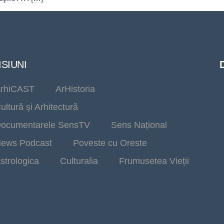
SIUNI
rhiCAST
ArHistoria
ultură și Arhitectură
ocumentarele SensTV
Sens Național
ews Podcast
Poveste cu Oreste
strologica
Culturalia
Frumusetea Vieții