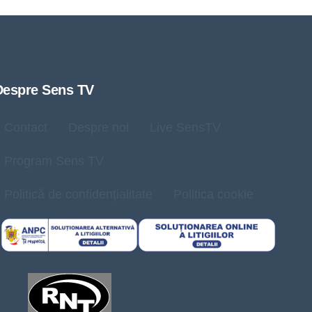
Despre Sens TV
Contact
Despre noi
Live SensTV
Program Sens TV
Politică de confidențialitate
Politica cookie