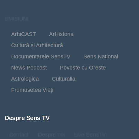
EMISIUNI
ArhiCAST
ArHistoria
Cultură și Arhitectură
Documentarele SensTV
Sens Național
News Podcast
Poveste cu Oreste
Astrologica
Culturalia
Frumusetea Vieții
Despre Sens TV
Contact
Despre noi
Live SensTV