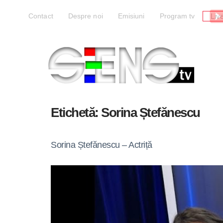
Liv
Contact
Despre noi
Emisiuni
Program tv
Etichetă:
Sorina Ștefănescu
Sorina Ștefănescu – Actriță