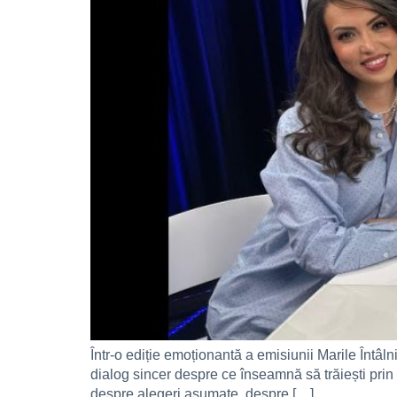
Într-o ediție emoționantă a emisiunii Marile Întâl
dialog sincer despre ce înseamnă să trăiești prin 
despre alegeri asumate, despre […]