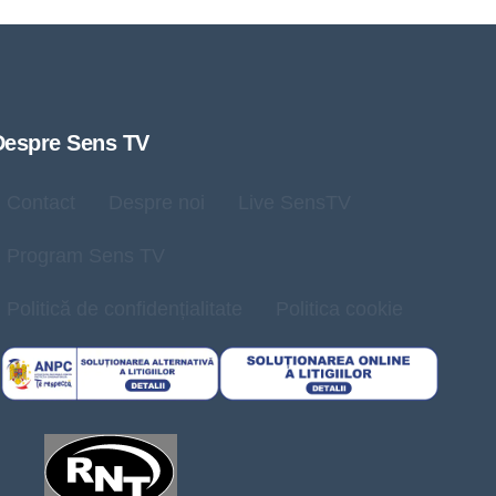
Despre Sens TV
Contact
Despre noi
Live SensTV
Program Sens TV
Politică de confidențialitate
Politica cookie