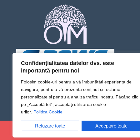
Confidențialitatea datelor dvs. este
importantă pentru noi
Folosim cookie-uri pentru a vă îmbunătăți experiența de
navigare, pentru a vă prezenta conținut și reclame
personalizate și pentru a analiza traficul nostru. Făcând clic
pe „Acceptă tot”, acceptați utilizarea cookie-
urilor.
Politica Cookie
Refuzare toate
Acceptare toate
@Sens TV | Dă sens omului din tine!