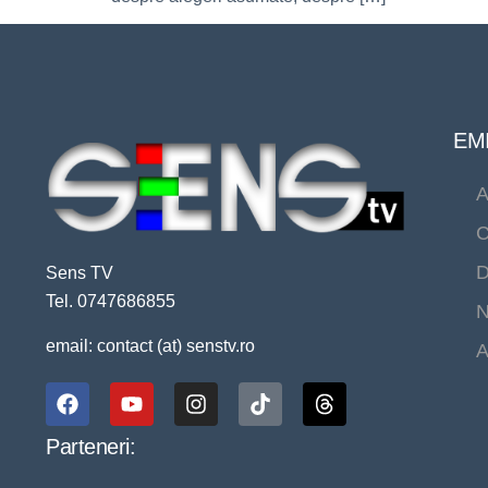
EMI
A
C
D
Sens TV
Tel. 0747686855
N
email: contact (at) senstv.ro
A
Parteneri: