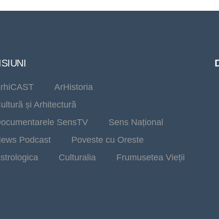
SIUNI
rhiCAST
ArHistoria
ultură și Arhitectură
ocumentarele SensTV
Sens Național
ews Podcast
Poveste cu Oreste
strologica
Culturalia
Frumusetea Vieții