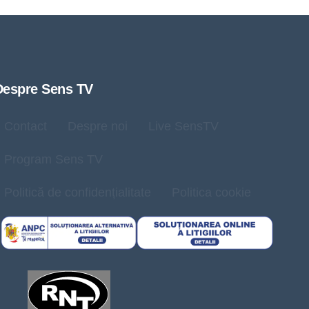
Despre Sens TV
Contact
Despre noi
Live SensTV
Program Sens TV
Politică de confidențialitate
Politica cookie