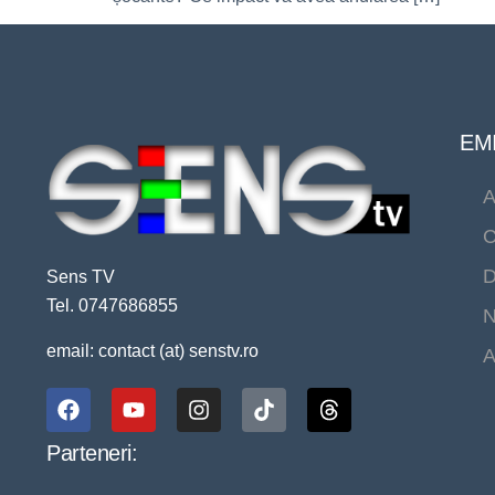
EMI
A
C
D
Sens TV
Tel. 0747686855
N
email: contact (at) senstv.ro
A
Parteneri: