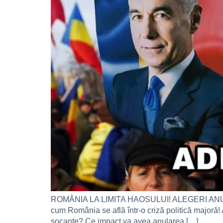
ROMÂNIA LA LIMITA HAOSULUI! ALEGERI ANULAT
cum România se află într-o criză politică majoră! 
șocante? Ce impact va avea anularea […]