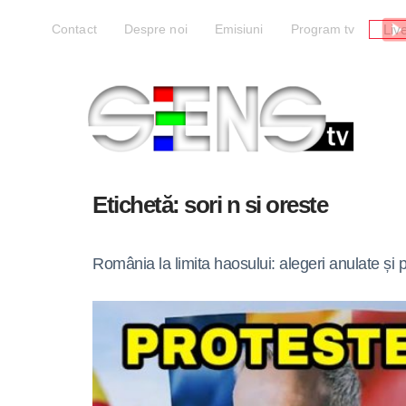
Liv
Contact
Despre noi
Emisiuni
Program tv
Etichetă:
sori n si oreste
România la limita haosului: alegeri anulate și p