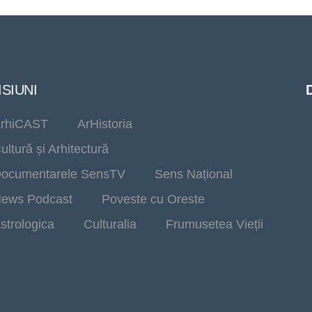
SIUNI
rhiCAST
ArHistoria
ultură și Arhitectură
ocumentarele SensTV
Sens Național
ews Podcast
Poveste cu Oreste
strologica
Culturalia
Frumusetea Vieții