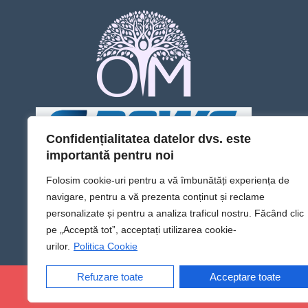
Confidențialitatea datelor dvs. este
importantă pentru noi
Folosim cookie-uri pentru a vă îmbunătăți experiența de
navigare, pentru a vă prezenta conținut și reclame
personalizate și pentru a analiza traficul nostru. Făcând clic
pe „Acceptă tot”, acceptați utilizarea cookie-
urilor.
Politica Cookie
Refuzare toate
Acceptare toate
@Sens TV | Dă sens omului din tine!