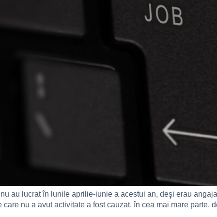
au lucrat în lunile aprilie-iunie a acestui an, deşi erau angajate, 
care nu a avut activitate a fost cauzat, în cea mai mare parte, 