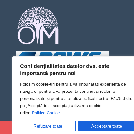
Confidențialitatea datelor dvs. este
importantă pentru noi
Folosim cookie-uri pentru a vă îmbunătăți experiența de
navigare, pentru a vă prezenta conținut și reclame
personalizate și pentru a analiza traficul nostru. Făcând clic
pe „Acceptă tot”, acceptați utilizarea cookie-
urilor.
Politica Cookie
Refuzare toate
Acceptare toate
@Sens TV | Dă sens omului din tine!