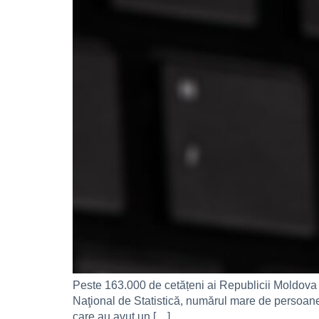
Peste 163.000 de cetățeni ai Republicii Moldova nu 
Naţional de Statistică, numărul mare de persoane 
care au avut un […]