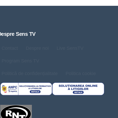
Despre Sens TV
Contact
Despre noi
Live SensTV
Program Sens TV
Politică de confidențialitate
Politica cookie