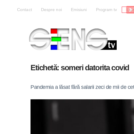
Liv
Contact
Despre noi
Emisiuni
Program tv
Etichetă:
someri datorita covid
Pandemia a lăsat fără salarii zeci de mii de ce