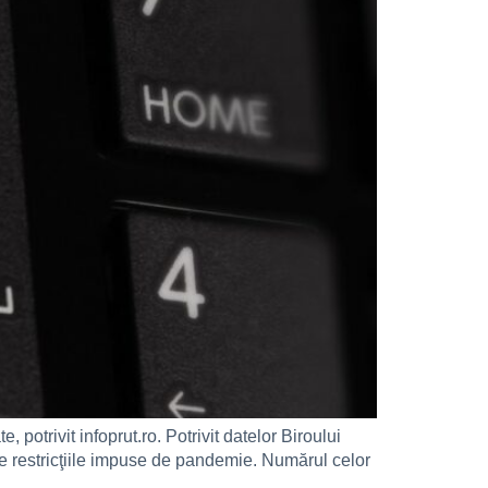
potrivit infoprut.ro. Potrivit datelor Biroului
de restricţiile impuse de pandemie. Numărul celor