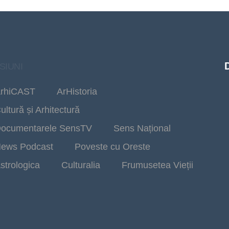
SIUNI
rhiCAST
ArHistoria
ultură și Arhitectură
ocumentarele SensTV
Sens Național
ews Podcast
Poveste cu Oreste
strologica
Culturalia
Frumusetea Vieții