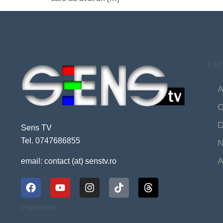
EMI
A
C
D
Sens TV
Tel. 0747686855
N
A
email: contact (at) senstv.ro
Parteneri: