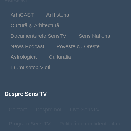
EMISIUNI
ArhiCAST
ArHistoria
Cultură și Arhitectură
Documentarele SensTV
Sens Național
News Podcast
Poveste cu Oreste
Astrologica
Culturalia
Frumusetea Vieții
Despre Sens TV
Contact
Despre noi
Live SensTV
Program Sens TV
Politică de confidențialitate