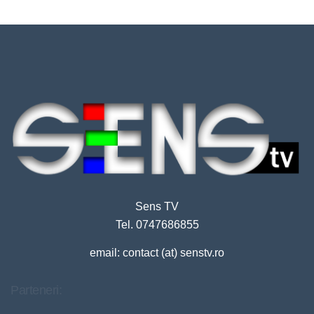
Sens TV
Tel. 0747686855
email: contact (at) senstv.ro
Parteneri: