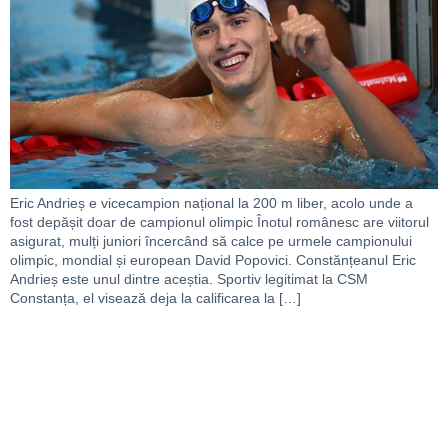
Eric Andrieș e vicecampion național la 200 m liber, acolo unde a
fost depășit doar de campionul olimpic Înotul românesc are viitorul
asigurat, mulți juniori încercând să calce pe urmele campionului
olimpic, mondial și european David Popovici. Constănțeanul Eric
Andrieș este unul dintre aceștia. Sportiv legitimat la CSM
Constanța, el visează deja la calificarea la […]