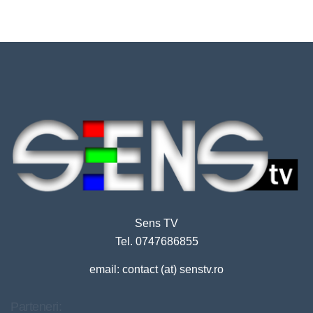
Sens TV
Tel. 0747686855
email: contact (at) senstv.ro
Parteneri: