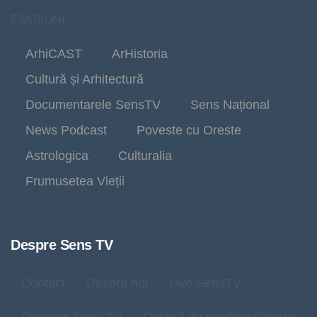
EMISIUNI
ArhiCAST
ArHistoria
Cultură și Arhitectură
Documentarele SensTV
Sens Național
News Podcast
Poveste cu Oreste
Astrologica
Culturalia
Frumusetea Vieții
Despre Sens TV
Contact
Despre noi
Live SensTV