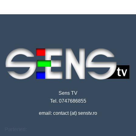
Sens TV
Tel. 0747686855
email: contact (at) senstv.ro
Parteneri: