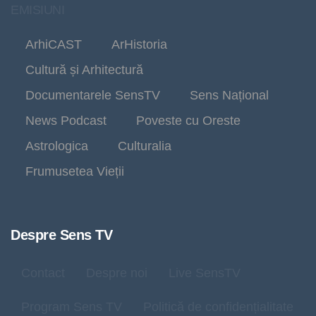
EMISIUNI
ArhiCAST
ArHistoria
Cultură și Arhitectură
Documentarele SensTV
Sens Național
News Podcast
Poveste cu Oreste
Astrologica
Culturalia
Frumusetea Vieții
Despre Sens TV
Contact
Despre noi
Live SensTV
Program Sens TV
Politică de confidențialitate