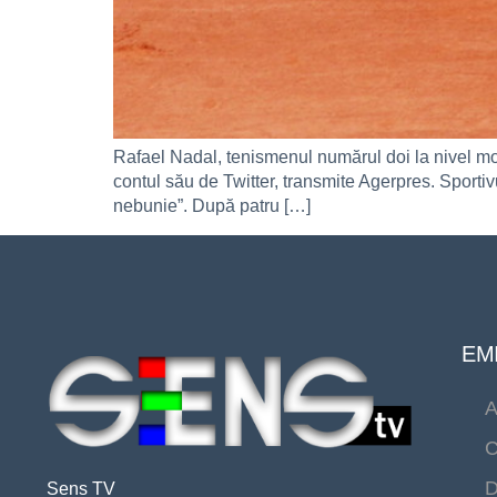
Rafael Nadal, tenismenul numărul doi la nivel mon
contul său de Twitter, transmite Agerpres. Sportivu
nebunie”. După patru […]
EMI
A
C
D
Sens TV