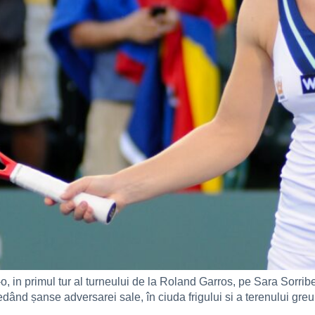
 in primul tur al turneului de la Roland Garros, pe Sara Sorribes
dând șanse adversarei sale, în ciuda frigului si a terenului greu.