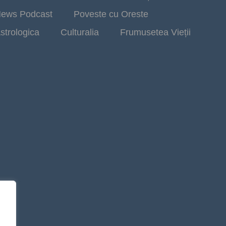
ews Podcast
Poveste cu Oreste
strologica
Culturalia
Frumusetea Vieții