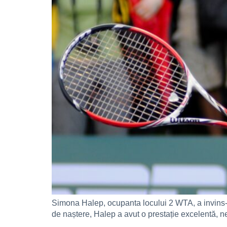
Simona Halep, ocupanta locului 2 WTA, a invins-o,
de naștere, Halep a avut o prestație excelentă, ne