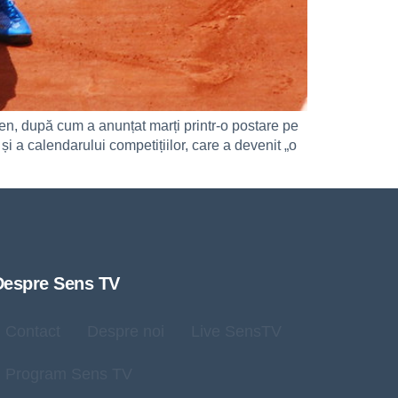
en, după cum a anunțat marți printr-o postare pe
și a calendarului competițiilor, care a devenit „o
Despre Sens TV
Contact
Despre noi
Live SensTV
Program Sens TV