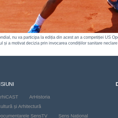
dial, nu va participa la ediția din acest an a competiției US Op
l și a motivat decizia prin invocarea condițiilor sanitare neclare 
SIUNI
rhiCAST
ArHistoria
ultură și Arhitectură
ocumentarele SensTV
Sens Național