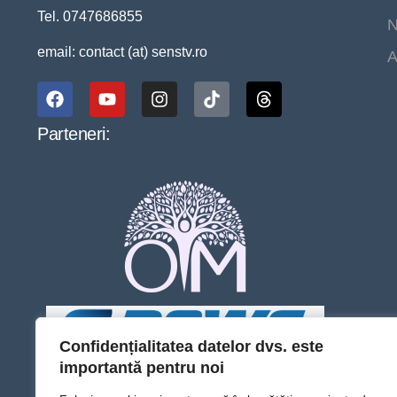
Tel. 0747686855
N
email: contact (at) senstv.ro
A
Parteneri:
Confidențialitatea datelor dvs. este
importantă pentru noi