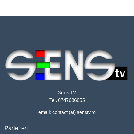
Sens TV
Tel. 0747686855
email: contact (at) senstv.ro
Parteneri: