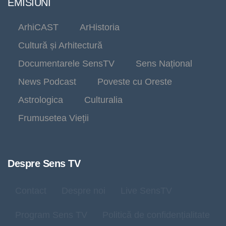
EMISIUNI
ArhiCAST
ArHistoria
Cultură și Arhitectură
Documentarele SensTV
Sens Național
News Podcast
Poveste cu Oreste
Astrologica
Culturalia
Frumusetea Vieții
Despre Sens TV
Contact
Despre noi
Live SensTV
Program Sens TV
Politică de confidențialitate