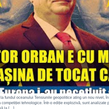
 fundul oceanului Tensiunile geopolitice ating un nou nivel, în
a competiției tehnologice. Într-o ediție explozivă, sunt analizat
nă la […]