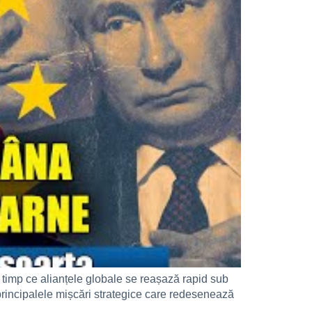
 timp ce alianțele globale se reașază rapid sub
e principalele mișcări strategice care redesenează