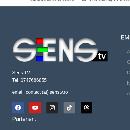
EMI
A
C
D
Sens TV
Tel. 0747686855
N
email: contact (at) senstv.ro
A
Parteneri: