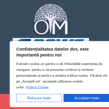
Confidențialitatea datelor dvs. este
importantă pentru noi
Folosim cookie-uri pentru a vă îmbunătăți experiența de
navigare, pentru a vă prezenta conținut și reclame
personalizate și pentru a analiza traficul nostru. Făcând clic
pe „Acceptă tot”, acceptați utilizarea cookie-
urilor.
Politica Cookie
Refuzare toate
Acceptare toate
@Sens TV | Dă sens omului din tine!