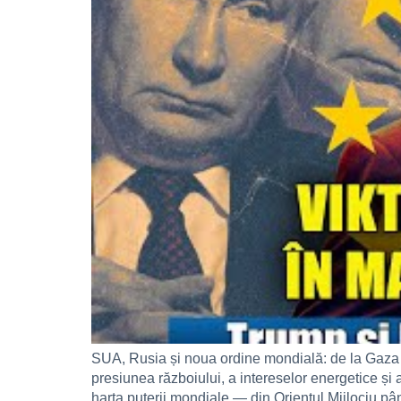
SUA, Rusia și noua ordine mondială: de la Gaza la
presiunea războiului, a intereselor energetice și 
harta puterii mondiale — din Orientul Mijlociu pâ