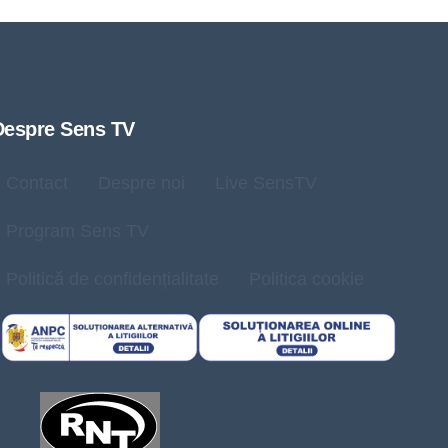
Despre Sens TV
Contact
Despre noi
Live SensTV
Program Sens TV
Politică de confidențialitate
Politica cookie