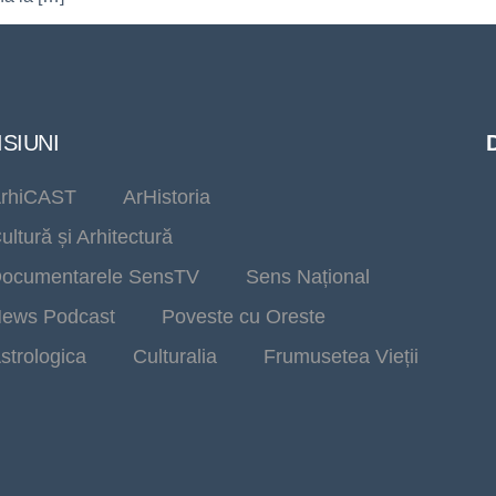
SIUNI
rhiCAST
ArHistoria
ultură și Arhitectură
ocumentarele SensTV
Sens Național
ews Podcast
Poveste cu Oreste
strologica
Culturalia
Frumusetea Vieții