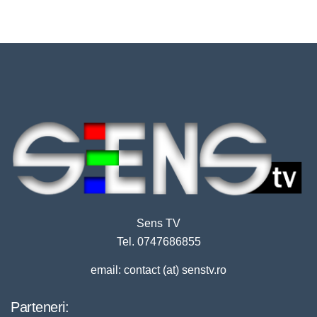
Sens TV
Tel. 0747686855
email: contact (at) senstv.ro
Parteneri: