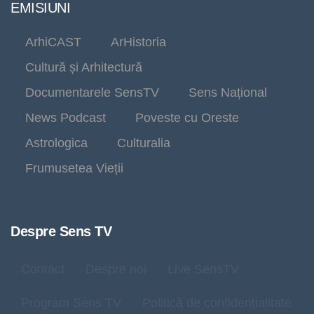
EMISIUNI
ArhiCAST
ArHistoria
Cultură și Arhitectură
Documentarele SensTV
Sens Național
News Podcast
Poveste cu Oreste
Astrologica
Culturalia
Frumusetea Vieții
Despre Sens TV
Contact
Despre noi
Live SensTV
Program Sens TV
Politică de confidențialitate