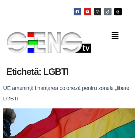
Etichetă:
LGBTI
UE amenință finanțarea poloneză pentru zonele „libere
LGBTI”