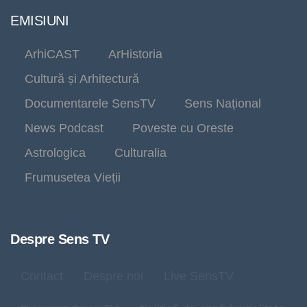
EMISIUNI
ArhiCAST
ArHistoria
Cultură și Arhitectură
Documentarele SensTV
Sens Național
News Podcast
Poveste cu Oreste
Astrologica
Culturalia
Frumusetea Vieții
Despre Sens TV
Contact
Despre noi
Live SensTV