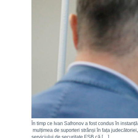
În timp ce Ivan Safronov a fost condus în instanță,
mulțimea de suporteri strânși în fața judecătoriei, 
serviciului de securitate FSB că […]