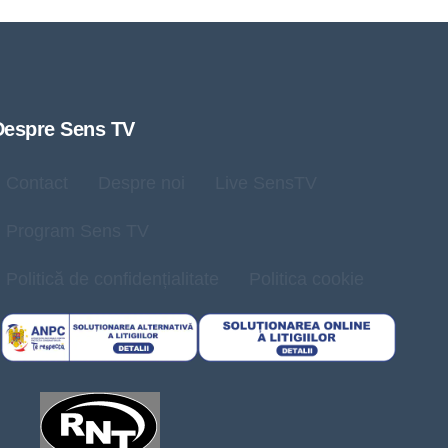
Despre Sens TV
Contact
Despre noi
Live SensTV
Program Sens TV
Politică de confidențialitate
Politica cookie