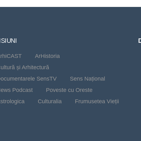
SIUNI
rhiCAST
ArHistoria
ultură și Arhitectură
ocumentarele SensTV
Sens Național
ews Podcast
Poveste cu Oreste
strologica
Culturalia
Frumusetea Vieții