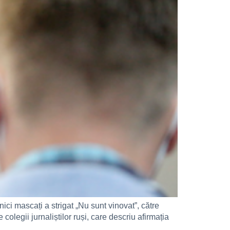
ici mascați a strigat „Nu sunt vinovat”, către
colegii jurnaliștilor ruși, care descriu afirmația