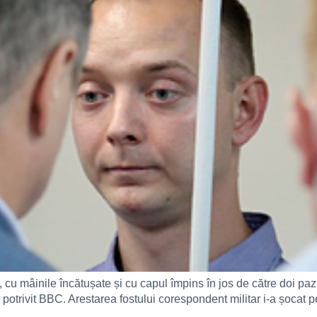
 cu mâinile încătușate și cu capul împins în jos de către doi pazn
potrivit BBC. Arestarea fostului corespondent militar i-a șocat pe 