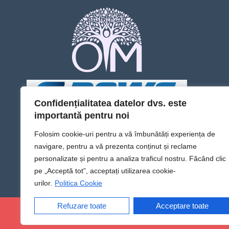
Confidențialitatea datelor dvs. este
importantă pentru noi
Folosim cookie-uri pentru a vă îmbunătăți experiența de
navigare, pentru a vă prezenta conținut și reclame
personalizate și pentru a analiza traficul nostru. Făcând clic
pe „Acceptă tot”, acceptați utilizarea cookie-
urilor.
Politica Cookie
Refuzare toate
Acceptare toate
@Sens TV | Dă sens omului din tine!