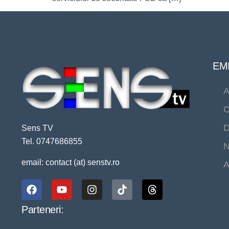
EMI
A
C
D
Sens TV
Tel. 0747686855
N
email: contact (at) senstv.ro
A
Parteneri: