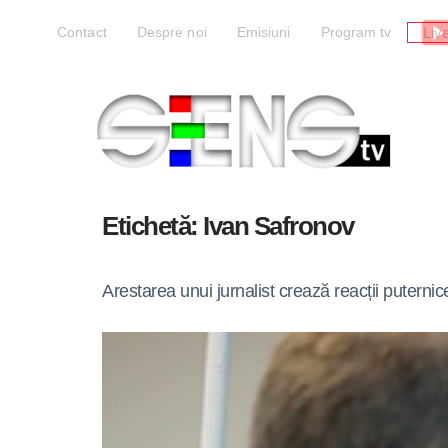
Liv
Contact
Despre noi
Emisiuni
Program tv
Etichetă:
Ivan Safronov
Arestarea unui jurnalist crează reacții puternic