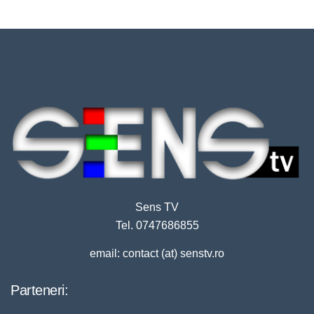
Sens TV
Tel. 0747686855
email: contact (at) senstv.ro
Parteneri: