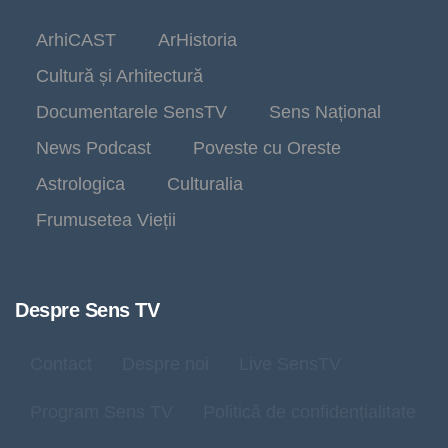
ArhiCAST
ArHistoria
Cultură și Arhitectură
Documentarele SensTV
Sens Național
News Podcast
Poveste cu Oreste
Astrologica
Culturalia
Frumusetea Vieții
Despre Sens TV
Contact
Despre noi
Live SensTV
Program Sens TV
Politică de confidențialitate