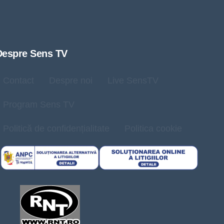
Despre Sens TV
Contact
Despre noi
Live SensTV
Program Sens TV
Politică de confidențialitate
Politica cookie