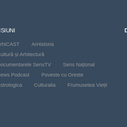
SIUNI
rhiCAST
ArHistoria
ultură și Arhitectură
ocumentarele SensTV
Sens Național
ews Podcast
Poveste cu Oreste
strologica
Culturalia
Frumusetea Vieții