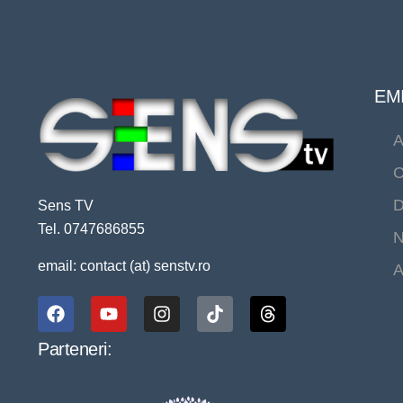
EMI
A
C
D
Sens TV
Tel. 0747686855
N
email: contact (at) senstv.ro
A
Parteneri: