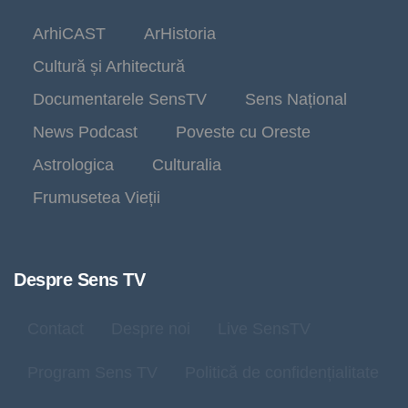
ArhiCAST
ArHistoria
Cultură și Arhitectură
Documentarele SensTV
Sens Național
News Podcast
Poveste cu Oreste
Astrologica
Culturalia
Frumusetea Vieții
Despre Sens TV
Contact
Despre noi
Live SensTV
Program Sens TV
Politică de confidențialitate