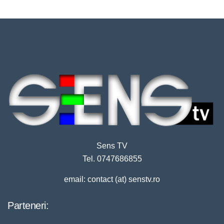
Sens TV
Tel. 0747686855
email: contact (at) senstv.ro
Parteneri: