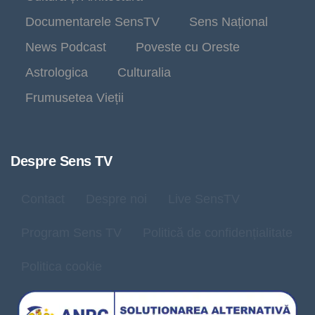
Documentarele SensTV
Sens Național
News Podcast
Poveste cu Oreste
Astrologica
Culturalia
Frumusetea Vieții
Despre Sens TV
Contact
Despre noi
Live SensTV
Program Sens TV
Politică de confidențialitate
Politica cookie