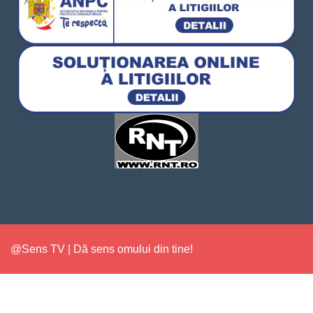
@Sens TV | Dă sens omului din tine!