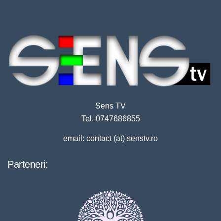
Sens TV
Tel. 0747686855
email: contact (at) senstv.ro
Parteneri: