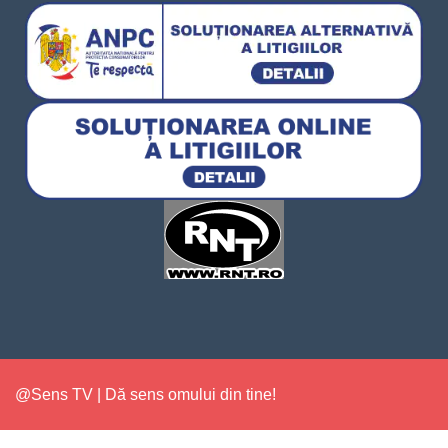
@Sens TV | Dă sens omului din tine!