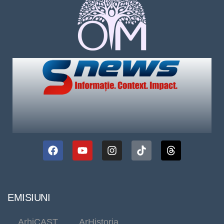
EMISIUNI
ArhiCAST
ArHistoria