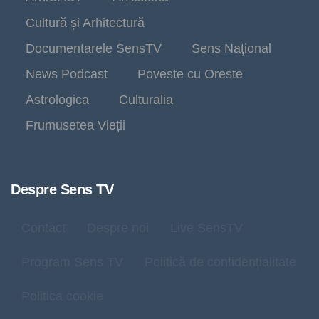
Cultură și Arhitectură
Documentarele SensTV
Sens Național
News Podcast
Poveste cu Oreste
Astrologica
Culturalia
Frumusetea Vieții
Despre Sens TV
Contact
Despre noi
Live SensTV
Program Sens TV
Politică de confidențialitate
Politica cookie