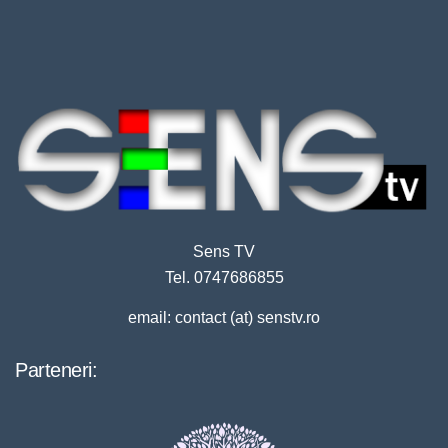
Sens TV
Tel. 0747686855
email: contact (at) senstv.ro
Parteneri: