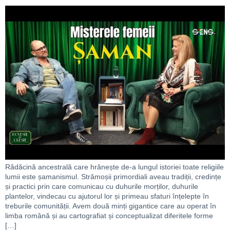
Rădăcină ancestrală care hrănește de-a lungul istoriei toate religiile
lumii este șamanismul. Strămoșii primordiali aveau tradiții, credințe
și practici prin care comunicau cu duhurile morților, duhurile
plantelor, vindecau cu ajutorul lor și primeau sfaturi înțelepte în
treburile comunității. Avem două minți gigantice care au operat în
limba română și au cartografiat și conceptualizat diferitele forme
[…]