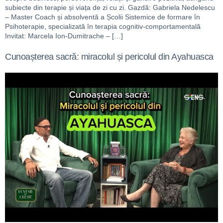
subiecte din terapie și viața de zi cu zi. Gazdă: Gabriela Nedelescu
– Master Coach și absolventă a Școlii Sistemice de formare în
Psihoterapie, specializată în terapia cognitiv-comportamentală
Invitat: Marcela Ion-Dumitrache – […]
Cunoașterea sacră: miracolul și pericolul din Ayahuasca