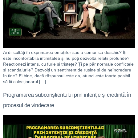
Ai dificultăți în exprimarea emoțiilor sau a comunica deschis? Îți
este inconfortabila intimitatea și nu poți dezvolta relații profunde?
Reacționezi intens, cu furie și tristețe? Ți pe păr normale conflictele
si scandalurile? Dezvolți un sentiment de rușine și de neîncredere
în tine? Ei bine, dacă răspunsul este da, atunci este foarte posibil
să fii colecționarul […]
Programarea subconștientului prin intenție și credință în
procesul de vindecare