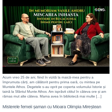
Acum vreo 25 de ani, fiind în vizită la maică-mea pentru a
împrumuta cărți, am călătorit pentru prima oară, cu mintea pe
Muntele Athos. Degetele s-au oprit pe coperta volumului Istorie și
taină la Sfântul Munte Athos. Am isprăvit cititul în câteva ore și am
rămas mut alte câteva. Mama avea în bibliotecă mai multe […]
Misterele femeii șaman cu Mioara Olimpia Mireștean