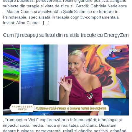
despre business, perseverență, relații și gândire pozitivă, atingând
subiecte din terapie și viața de zi cu zi. Gazdă: Gabriela Nedelescu
– Master Coach și absolventă a Școlii Sistemice de formare în
Psihoterapie, specializată în terapia cognitiv-comportamentală
Invitat: Alina Ciutac – […]
Cum îți recapeți sufletul din relațiile trecute cu EnergyZen
„Frumusețea Vieții” explorează arta înfrumusețării, tehnologia și
impactul social media, moda și realitatea cotidiană. Discutăm
despre business, perseverență, relații și gândire pozitivă, atingând