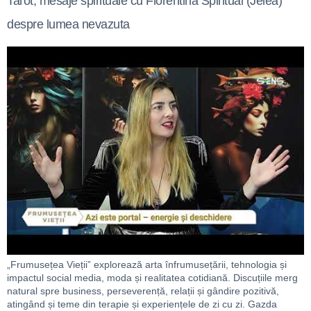
Tarot, mesaje spirituale cu Florentina Spiritual (Jelea)
despre lumea nevazuta
„Frumusețea Vieții” explorează arta înfrumusețării, tehnologia și
impactul social media, moda și realitatea cotidiană. Discuțiile merg
natural spre business, perseverență, relații și gândire pozitivă,
atingând și teme din terapie și experiențele de zi cu zi. Gazda