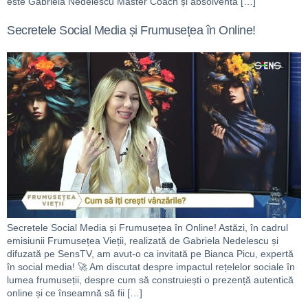
este Gabriela Nedelescu Master Coach și absolventă […]
Secretele Social Media și Frumusețea în Online!
Secretele Social Media și Frumusețea în Online! Astăzi, în cadrul
emisiunii Frumusețea Vieții, realizată de Gabriela Nedelescu și
difuzată pe SensTV, am avut-o ca invitată pe Bianca Picu, expertă
în social media! 🚀 Am discutat despre impactul rețelelor sociale în
lumea frumuseții, despre cum să construiești o prezență autentică
online și ce înseamnă să fii […]